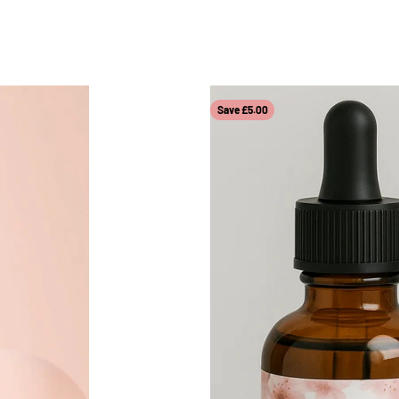
Save £5.00