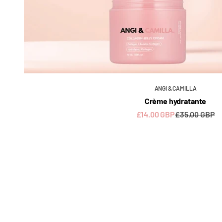
ANGI & CAMILLA
Crème hydratante
Sale price
Regular price
£14.00 GBP
£35.00 GBP