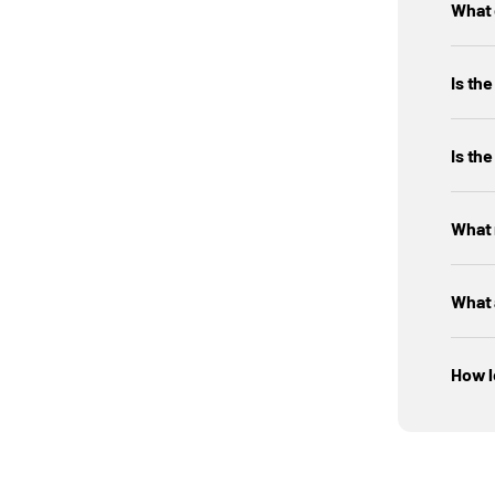
What 
Is th
Is the
What 
What 
How l