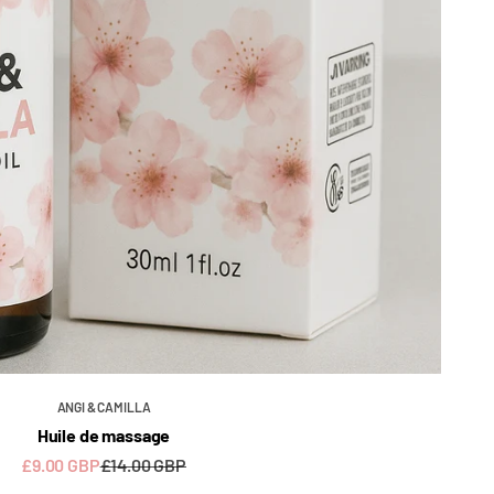
ANGI & CAMILLA
Huile de massage
Sale price
Regular price
£9.00 GBP
£14.00 GBP